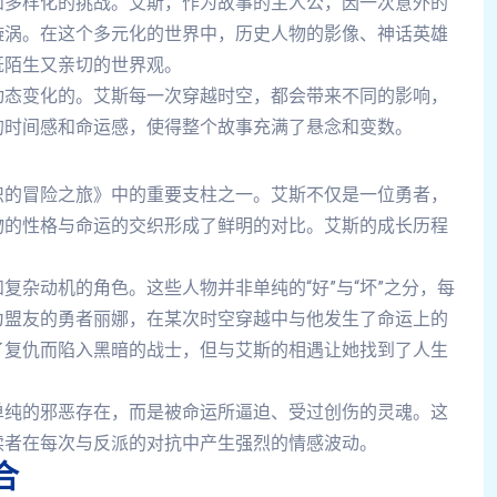
和多样化的挑战。艾斯，作为故事的主人公，因一次意外的
漩涡。在这个多元化的世界中，历史人物的影像、神话英雄
既陌生又亲切的世界观。
动态变化的。艾斯每一次穿越时空，都会带来不同的影响，
的时间感和命运感，使得整个故事充满了悬念和变数。
织的冒险之旅》中的重要支柱之一。艾斯不仅是一位勇者，
物的性格与命运的交织形成了鲜明的对比。艾斯的成长历程
复杂动机的角色。这些人物并非单纯的“好”与“坏”之分，每
为盟友的勇者丽娜，在某次时空穿越中与他发生了命运上的
了复仇而陷入黑暗的战士，但与艾斯的相遇让她找到了人生
单纯的邪恶存在，而是被命运所逼迫、受过创伤的灵魂。这
读者在每次与反派的对抗中产生强烈的情感波动。
合