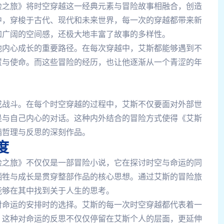
险之旅》将时空穿越这一经典元素与冒险故事相融合，创造
中，穿梭于古代、现代和未来世界，每一次的穿越都带来新
加广阔的空间感，还极大地丰富了故事的多样性。
他内心成长的重要路径。在每次穿越中，艾斯都能够遇到不
置与使命。而这些冒险的经历，也让他逐渐从一个青涩的年
或战斗。在每个时空穿越的过程中，艾斯不仅要面对外部世
是与自己内心的对话。这种内外结合的冒险方式使得《艾斯
满哲理与反思的深刻作品。
度
险之旅》不仅仅是一部冒险小说，它在探讨时空与命运的同
牺牲与成长是贯穿整部作品的核心思想。通过艾斯的冒险旅
能够在其中找到关于人生的思考。
对命运的安排时的选择。艾斯的每一次时空穿越都代表着一
。这种对命运的反思不仅仅停留在艾斯个人的层面，更延伸