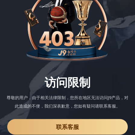
访问限制
尊敬的用户，由于相关法律限制，您所在地区无法访问J9产品，对
此造成的不便，我们深表歉意，您如有疑问请联系客服。
联系客服