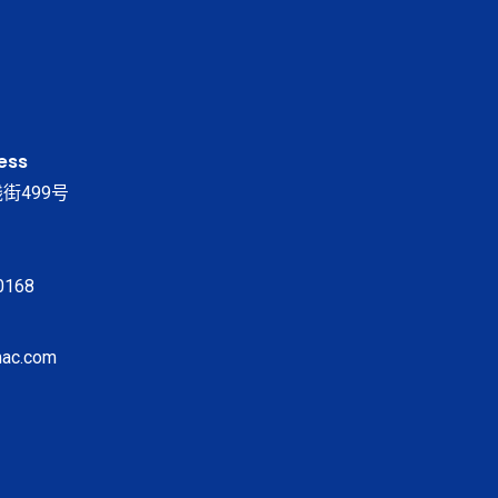
ess
街499号
0168
ac.com