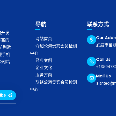
导航
联系方式
的开发
Our Addr
网站首页
丰富的
武威市茧贱
介绍公海贵宾会员检测
榜前列近
中心
迎手机
Call Us
经典案例
公司精
+1359478
企业文化
服务方向
Mail Us
联络公海贵宾会员检测
slanted@m
中心
ibe