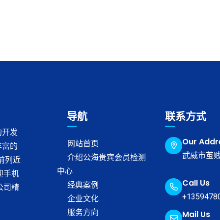
导航
联系方式
的开发
Our Addr
网站首页
丰富的
武威市茧贱
介绍公海贵宾会员检测
榜前列近
中心
迎手机
Call Us
经典案例
公司精
+1359478
企业文化
服务方向
Mail Us